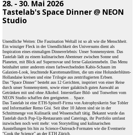
28. - 30. Mai 2026
Tastelab's Space Dinner @ NEON
Studio
Unendliche Weiten: Die Faszination Weltall ist so alt wie die Menschheit.
Ein winziger Fleck in der Unendlichkeit des Universums dient als
Inspiration eines einmaligen Dinnererlebnis: Unser Sonnensystem. Das
Tastelab lädt zu einem kulinarischen Abenteuer zwischen Sonne und
Planeten, mit Blick auf Supernovae und ferne Galaxiennebeln. Das Menu
beinhaltet unter anderem einen farbwechselnden Kabis-Schaum im
Galaxien-Look, leuchtende Karottensatelliten, die um eine Holunderblüten-
Hollandaise kreisen und eine Trilogie aus zentrifugierten Erbsen.
Das “Space Dinner” besteht aus 12 Gerichten, inspiriert von einer Reise
durch unser Sonnensystem, sowie einer galaktisch guten Auswahl an
Getränken mit und ohne Alkohol. Interstellare Bild- und Tonwelten vom
NEON Studio schaffen den geeigneten… Space.
Das Tastelab ist eine ETH-Spinoff-Firma von Astrophysikerin Sue Tobler
und Informatiker Remo Gisi. Seit über 10 Jahren sind sie in der
Schnittmenge von Kulinarik und Wissenschaft tätig. Bekannt wurde das
Tastelab durch Pop-Up-Restaurants und Caterings, ihr Portfolio umfasst
inzwischen noch weit mehr: von Storytelling und kulinarischen
Ausstellungen bis hin zu Science-Outreach-Formaten wie die Eventserie
“Cook the Science” an der ETH Zürich.